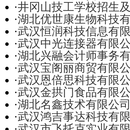
·
井冈山技工学校招生
·
湖北优世康生物科技
·
武汉恒润科技信息有
·
武汉中光连接器有限
·
湖北兴融会计师事务
·
武汉宝阁丽商贸有限
·
武汉恩倍思科技有限
·
武汉金拱门食品有限
·
湖北名鑫技术有限公
·
武汉鸿吉事达科技有
·
武汉市飞托克实业有